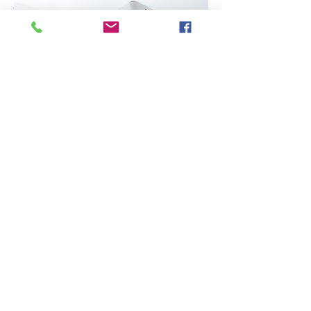
je energievoorziening.
PEETERS EN
ZONEN NV.
Peeters en Zonen is een
installatiebedrijf in Bree dat
vooral werkt in de installatie en
het onderhoud van centrale
verwarming, sanitair,
warmtepompen, airconditioning,