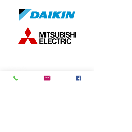
PEETERS EN
ZONEN NV.
Peeters en Zonen is een
installatiebedrijf in Bree dat
vooral werkt in de installatie en
het onderhoud van centrale
verwarming, sanitair,
warmtepompen, airconditioning,
brandbestrijding en
luchtventilatiesystemen.